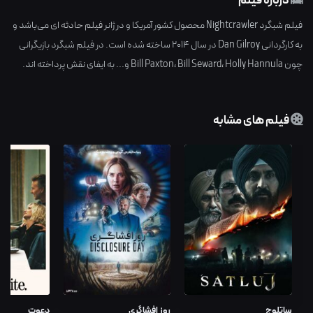
درباره فیلم
فیلم شبگرد Nightcrawler محصول کشور
آمریکا
و در ژانر
فیلم حادثه ای
می‌باشد و
به کارگردانی
Dan Gilroy
در سال
2014
ساخته شده است. در فیلم شبگرد بازیگرانی
چون
Holly Hannula
،
Bill Seward
،
Bill Paxton
و... به ایفای نقش پرداخته اند.
فیلم های مشابه
ساتلوج
روز افشاگری
دعوت