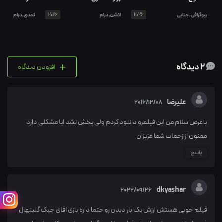
بیوگرافی,جنایی
2026
اکشن,درام
2026
کمدی,درام
+
2 دیدگاه
افزودن دیدگاه
علیرضا
2016/12/08
باعرض سلام من این فیلمرو دانلود کردم ولی پخش نشد ایا مشکلی دارد
ممنون از زحمات شما عزیزان
پاسخ
dkyashar
2022/09/26
قیلم خوبی هستش ارزش یک بار دیدن رو حتما داره بازی اقای جیک گلینهال