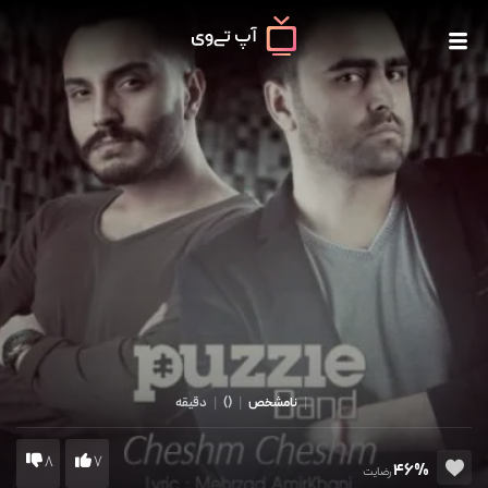
|
نامشخص
|
()
|
دقیقه
8
7
46%
رضایت