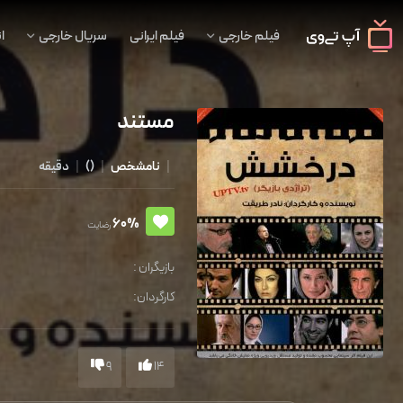
فیلم خارجی
فیلم ایرانی
سریال خارجی
ا
مستند
|
نامشخص
|
()
|
دقیقه
60%
رضایت
بازیگران :
کارگردان:
9
14