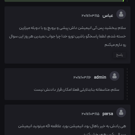
عباس
2017/03/15
سلام ببخشید پس کی انیمیشن داش پیشی و بروبچ رو با دوبله میزارین
خسته شدم، لطفا پاسخگو باشین تورو خدا چرا جواب نمیدین هر روز این سوال
رو دارم میکنم
پاسخ
admin
2017/03/16
سلام، متاسفانه بنابدلایلی فعلا امکان قرار دادنش نیست
parsa
2017/03/15
هی یادش به خیر باهال بود انیمیشن بورد علاقمه اگه میتونید انیمیشن
سریالی رکس هم پخش کنید