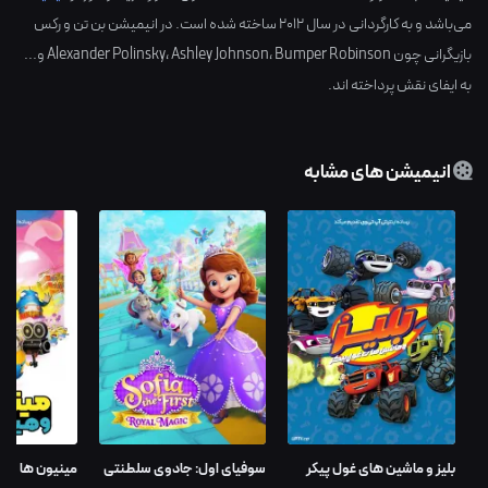
می‌باشد و به کارگردانی در سال
2012
ساخته شده است. در انیمیشن بن تن و رکس
بازیگرانی چون
Bumper Robinson
،
Ashley Johnson
،
Alexander Polinsky
و...
به ایفای نقش پرداخته اند.
انیمیشن های مشابه
بلیز و ماشین های غول پیکر
سوفیای اول: جادوی سلطنتی
مینیون ها و ه