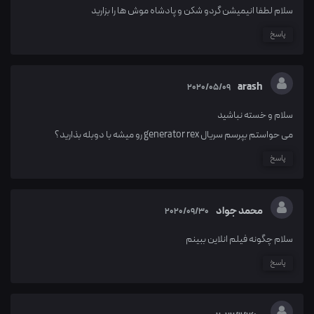
سلام لطفا انیمیشن گردو شکن و پادشاه موش ها را بزارید
پاسخ
arash
2020/05/09
سلام و خسته نباشید
می حواستم بپرسم سریال generator rex رو میشه با دوبله بذارید؟
پاسخ
محمد جواد
2020/09/30
سلام چگونه فیلم انلاین ببینم
پاسخ