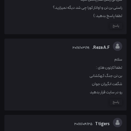
راستی بن تن و اواتار کورا چی شد دیگه نمیزارید؟
لطفا پاسخ بدهید:)
پاسخ
Reza A.F.
2017/03/19
سلام
لطفا کارتون های :
بن تن جنگ کهکشانی
شگفت انگیزان جوان
رو در سایت قرار بدهید
پاسخ
T tigers
2017/04/25