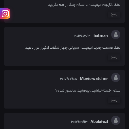
لطفا .کارتون انیمیشن داستان جنگل را هم بگزارید .
پاسخ
batman
2017/06/14
لطفا قسمت جدید انیمیشن سریالی چهار شگفت انگیز را قرار دهید
پاسخ
Movie watcher
2017/07/08
سلام,خسته نباشید. ببخشید سانسور شده؟
پاسخ
Abolafazl
2017/09/13