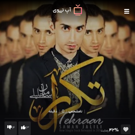
|
نامشخص
|
()
|
دقیقه
4
3
42%
رضایت