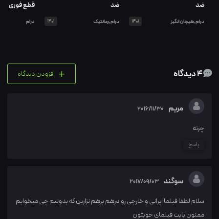
ضد
ضد
قطع فوری
درام,هیجان انگیز
1401
درام,رمانتیک
1401
درام
+
4 دیدگاه
افزودن دیدگاه
مریم
2016/11/30
چرته
پاسخ
سوگند
2017/09/03
سلام لطفا فیلما ایرانی و خارجی رو درهم برهم نزارین که بدونیم چی میخوایم
ممنون بابت فیلمای خوبتون