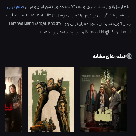
فیلم ارسال آگهی تسلیت برای روزنامه Obit محصول کشور
ایران
و در ژانر
فیلم ایرانی
می‌باشد و به کارگردانی
ابراهیم ابراهیمیان
در سال
1393
ساخته شده است. در فیلم
ارسال آگهی تسلیت برای روزنامه بازیگرانی چون
Khosro
،
Farshad Mahd Yadgar
Naghi Seyf Jamali
،
Bamdad
و... به ایفای نقش پرداخته اند.
فیلم های مشابه