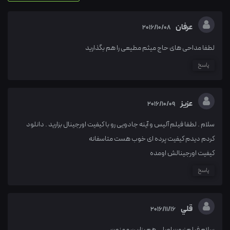
عرفان
2016/10/08
لطفا مداحی های حاج میثم مطیعی را هم بگذارید
پاسخ
عزیز
2016/10/09
سلام . لطفا فیلم آلیس و آینه جادویی رو با کیفیت اورجینال بزارید . دانلود
کردم دیدم کیفیت پرده ای خوب هست متاسفانه
کیفیت اورجینالش اومده
پاسخ
قلي
2016/11/16
سلام فيلم زبون اصلي هم بزارين ممنون