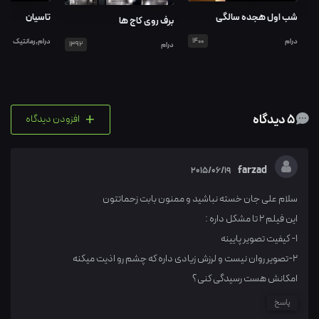
شب اول هجده سالگی
تاسیان
برف روی کاج ها
درام
1400
درام,رمانتیک
درام
1392
+
5 دیدگاه
افزودن دیدگاه
farzad
2015/06/19
سلام علی جان خسته نباشید و ممنون بابت زحماتتون
این فیلم 2 تا مشکل داره :
1- کیفیت تصویر پایینه
2-تصویر روان نیست و لرزش زیادی داره که چشم رو اذیت میکنه
امکانش هست رسیدگی کنی؟
پاسخ