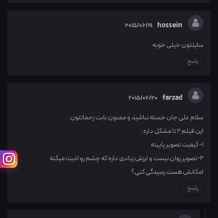
hossein
2015/06/19
سایتتون خیلی خوبه
پاسخ
farzad
2015/06/20
سلام علی جان خسته نباشید و ممنون بابت زحماتتون
این فیلم 2 تا مشکل داره :
1- کیفیت تصویر پایینه
2-تصویر روان نیست و لرزش زیادی داره که چشم رو اذیت میکنه
امکانش هست رسیدگی کنی؟
پاسخ