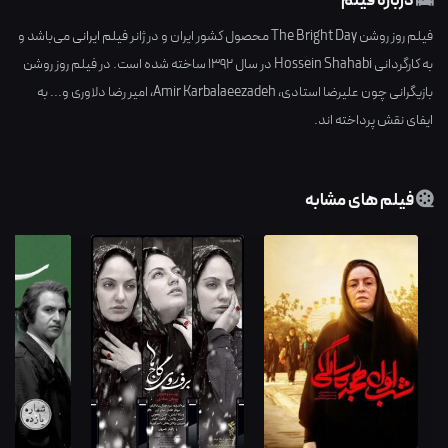
درباره فیلم
فیلم روز روشن The Bright Day محصول کشور
ایران
و در ژانر
فیلم ایرانی
می‌باشد و
به کارگردانی
Hossein Shahabi
در سال
1392
ساخته شده است. در فیلم روز روشن
بازیگرانی چون
علیرضا استادی
،
Amir Karbalaeezadeh
،
امیر رضا دلاوری
و... به
ایفای نقش پرداخته اند.
فیلم های مشابه