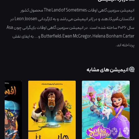
انیمیشن سرزمین گاهی اوقات The Land of Sometimes محصول کشور
انگلستان,آمریکا,هند
و در ژانر
انیمیشن
می‌باشد و به کارگردانی
Leon Joosen
در
سال
2026
ساخته شده است. در انیمیشن سرزمین گاهی اوقات بازیگرانی چون
Asa
Helena Bonham Carter
،
Ewan McGregor
،
Butterfield
و... به ایفای نقش
پرداخته اند.
انیمیشن های مشابه