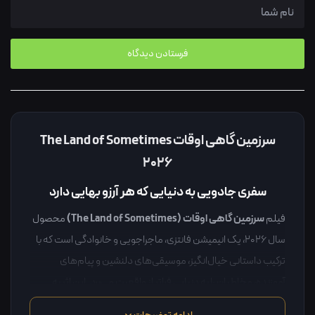
سرزمین گاهی اوقات The Land of Sometimes
2026
سفری جادویی به دنیایی که هر آرزو بهایی دارد
سرزمین گاهی اوقات (The Land of Sometimes)
فیلم
محصول
سال ۲۰۲۶، یک انیمیشن فانتزی، ماجراجویی و خانوادگی است که با
ترکیب داستانی خیال‌انگیز، موسیقی‌های دلنشین و پیام‌های
آموزنده، مخاطبان را به دنیایی فراتر از واقعیت می‌برد. این اثر به
لئون جوسن
کارگردانی
ساخته شده و با حضور صداپیشگان مطرحی