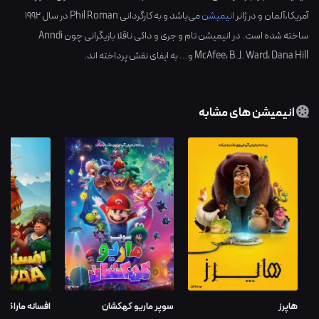
آمریکا,آلمان
و در ژانر
انیمیشن
می‌باشد و به کارگردانی
Phil Roman
در سال
1992
ساخته شده است. در انیمیشن تام و جری و داکی ناقلا بازیگرانی چون
Anndi
Dana Hill
،
B.J. Ward
،
McAfee
و... به ایفای نقش پرداخته اند.
انیمیشن های مشابه
هاپرز
سوپر ماریو کهکشان
افسانه ماراکودا