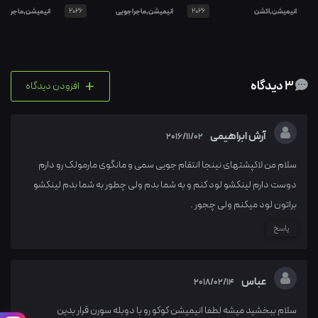
انیمیشن,اکشن
2026
انیمیشن,ماجراجویی
2026
انیمیشن,ماجراجو
+
3 دیدگاه
افزودن دیدگاه
آرش ابراهیمی
2016/11/02
سلام من لاکپشتهای نینجا انتقام جویی سمی و مانگوی مارمولک رو دارم
دوست دارم لینکشو لود کنم و به شما بدم ولی چطور به شما بدم لینکشو
براتون لود میکنم ولی چجور .
پاسخ
عباس
2018/02/14
سلام ببخشید میشه لطفا انیمیشن کوکو رو با دوبله سورن قرار بدین