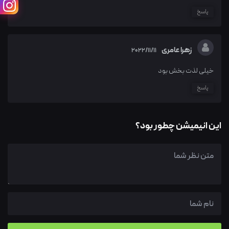
پاسخ
زهرا عامری
2022/11/11
خیلی لذت بخش بود
پاسخ
این انیمیشن چطور بود؟