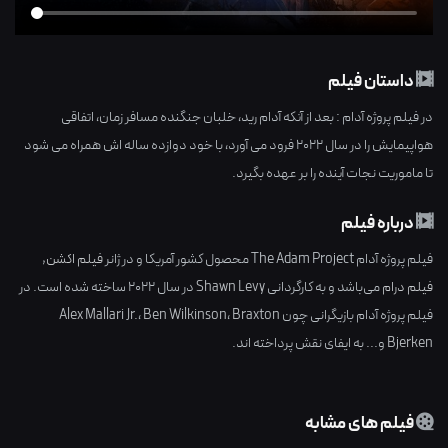
داستان فیلم
در فیلم پروژه آدام : بعد از آنکه آدام رید، خلبان جنگنده مسافر زمان، اتفاقی
هواپیمایش را در سال 2022 فرود می آورد، با خود دوازده ساله اش همراه می شود
تا ماموریت نجات آینده را بر عهده بگیرد.
درباره فیلم
فیلم پروژه آدام The Adam Project محصول کشور
آمریکا
و در ژانر
فیلم اکشن
,
فیلم درام
می‌باشد و به کارگردانی
Shawn Levy
در سال
2022
ساخته شده است. در
فیلم پروژه آدام بازیگرانی چون
Braxton
،
Ben Wilkinson
،
Alex Mallari Jr.
Bjerken
و... به ایفای نقش پرداخته اند.
فیلم های مشابه