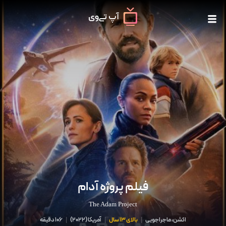
فیلم پروژه آدام
The Adam Project
اکشن، ماجراجویی
|
بالای 13 سال
|
آمریکا
(
2022
)
|
106 دقیقه