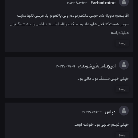
Farhad mine
2022/03/22
اقا بلخره دوبله شد خیلی منتظر بودم ولی با تموم اینا مرسی تنها سایت
خوبی هست که فیل هارو دانلود میکنم واقعا خسته نباشین و عید همگیتون
مبارک باشه
پاسخ
امیرعباس قریشوندی
2022/04/09
خیلی خیلی قشنگ بود عالی بود
پاسخ
عباس
2022/04/22
خیلی فیلم جالبی بود خوشم اومد
پاسخ