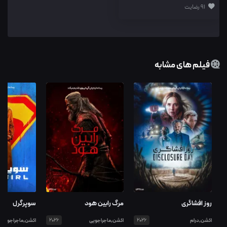
91 رضایت
فیلم های مشابه
روز افشاگری
مرگ رابین هود
سوپرگرل
اکشن,درام
2026
اکشن,ماجراجویی
2026
اکشن,ماجراجویی