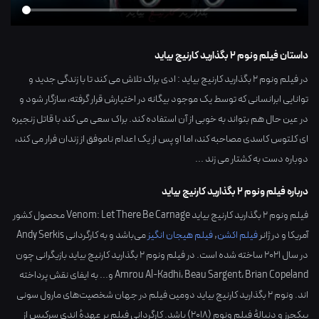
داستان فیلم ونوم 2 بگذارید کارنیج بیاید
در فیلم ونوم 2 بگذارید کارنیج بیاید : ادی براک تلاش می کند تا با زندگی جدید و
توانایی ابرانسانی که توسط یک موجود بیگانه در اختیارش قرار گرفته، سازگار شود و
در عین حال هم بتواند به خوبی از آن استفاده کند. براک سعی می کند با قاتل زنجیره
ای کلتوس کاسدی مصاحبه کند، اما او پس از یک اعدام ناموفق از زندان فرار می کند،
دوباره دست به کشتار می زند ...
درباره فیلم ونوم 2 بگذارید کارنیج بیاید
فیلم ونوم 2 بگذارید کارنیج بیاید Venom: Let There Be Carnage محصول کشور
آمریکا
و در ژانر
فیلم اکشن
,
فیلم هیجان انگیز
می‌باشد و به کارگردانی
Andy Serkis
در سال
2021
ساخته شده است. در فیلم ونوم 2 بگذارید کارنیج بیاید بازیگرانی چون
Brian Copeland
،
Beau Sargent
،
Amrou Al-Kadhi
و... به ایفای نقش پرداخته
اند. ونوم 2 بگذارید کارنیج بیاید دومین فیلم در جهان شخصیت‌های مارول سونی
پیکچرز و دنبالهٔ فیلم ونوم (۲۰۱۸) باشد. کارگردانی فیلم بر عهدهٔ اندی سرکیس از