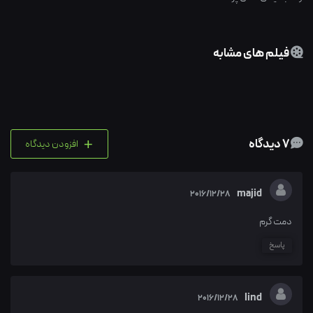
فیلم های مشابه
+
7 دیدگاه
افزودن دیدگاه
majid
2016/12/28
دمت گرم
پاسخ
lind
2016/12/28