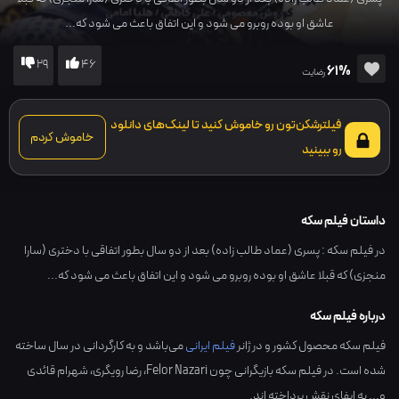
عاشق او بوده روبرو می شود و این اتفاق باعث می شود که...
29
46
61%
رضایت
فیلترشکن‌تون رو خاموش کنید تا لینک‌های دانلود
خاموش کردم
رو ببینید
داستان فیلم سکه
در فیلم سکه : پسری (عماد طالب زاده) بعد از دو سال بطور اتفاقی با دختری (سارا
منجزی) که قبلا عاشق او بوده روبرو می شود و این اتفاق باعث می شود که...
درباره فیلم سکه
فیلم سکه محصول کشور و در ژانر
فیلم ایرانی
می‌باشد و به کارگردانی در سال ساخته
شده است. در فیلم سکه بازیگرانی چون
Felor Nazari
،
رضا رویگری
،
شهرام قائدی
و... به ایفای نقش پرداخته اند.