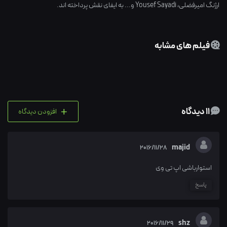
ارژنگ امیرفضلی
،
Yousef Sayadi
و... به ایفای نقش پرداخته اند.
فیلم های مشابه
+
11 دیدگاه
افزودن دیدگاه
majid
2016/11/28
استوارباشی اپ تی وی
پاسخ
shz
2016/11/29