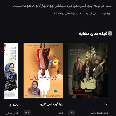
است. در فیلم اینجا کسی نمی میرد بازیگرانی چون
بهار کاتوزی
،
هومن سیدی
،
مهدی حسینی نیا
و... به ایفای نقش پرداخته اند.
فیلم های مشابه
ضد
چرا گریه نمی‌کنی؟
لانتوری
درام,هیجان انگیز
1401
درام
1402
اکشن,جنایی