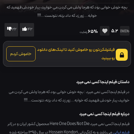
بچه خوش خوابی بود که هرجا ولش می کردن می خوابید، یبار خودش فهمید که
خوابه... زور زد که داد بزنه، نتونست...!!!!
22
42
5.2
65%
رضایت
فیلترشکن‌تون رو خاموش کنید تا لینک‌های دانلود
خاموش کردم
رو ببینید
داستان فیلم اینجا کسی نمی میرد
در فیلم اینجا کسی نمی میرد : بچه خوش خوابی بود که هرجا ولش می کردن می
خوابید، یبار خودش فهمید که خوابه... زور زد که داد بزنه، نتونست...!!!!
درباره فیلم اینجا کسی نمی میرد
فیلم اینجا کسی نمی میرد Here One Does Not Die محصول کشور
ایران
و در ژانر
فیلم ایرانی
می‌باشد و به کارگردانی
Hossein Kondori
در سال
1395
ساخته شده