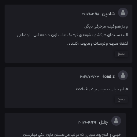
شادین
2017/04/18
و باز هم فیلم مزخرفی دیگر .
البته سینمای هر کشور نشونه ی فرهنگ غالب اون جامعه اس .. اوضاعی
آشفته مبهم و ترسناک و مایوس کننده .
پاسخ
foad.z
2017/04/23
فیلم خیلی ضعیفی بود واقعا>>>
پاسخ
جلال
2017/04/29
خیلی واضح بود سربازی که در لب مرز هستن دارن الکی میفرستن