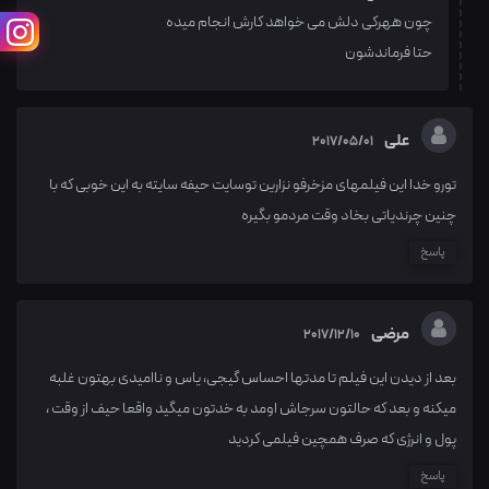
چون ههرکی دلش می خواهد کارش انجام میده
حتا فرماندشون
علی
2017/05/01
تورو خدا این فیلمهای مزخرفو نزارین توسایت حیفه سایته به این خوبی که با
چنین چرندیاتی بخاد وقت مردمو بگیره
پاسخ
مرضی
2017/12/10
بعد از دیدن این فیلم تا مدتها احساس گیجی، یاس و ناامیدی بهتون غلبه
میکنه و بعد که حالتون سرجاش اومد به خدتون میگید واقعا حیف از وقت ،
پول و انرژی که صرف همچین فیلمی کردید
پاسخ