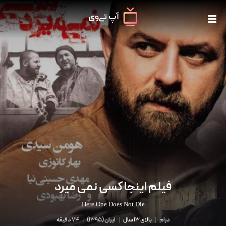
فیلم اینجا کسی نمی میرد
Here One Does Not Die
درام
|
بالای 13 سال
|
ایران
(
1395
)
|
74 دقیقه