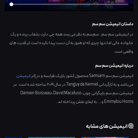
داستان انیمیشن سم سم
در انیمیشن سم سم : سم‌سم به نظر می رسد همه چی دارد، بشقاب پرنده و یک
خانواده عالی اما تنها چیزی که او هنوز به آن دست پیدا نکرده است ابر قدرت های
واقعی است.
درباره انیمیشن سم سم
انیمیشن سم سم Samsam محصول کشور
بلژیک,فرانسه
و در ژانر
انیمیشن
می‌باشد و به کارگردانی
Tanguy de Kermel
در سال
2019
ساخته شده است. در
انیمیشن سم سم بازیگرانی چون
،
David Macaluso
،
Damien Boisseau
Emmylou Homs
و... به ایفای نقش پرداخته اند.
انیمیشن های مشابه