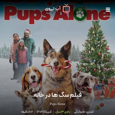
فیلم سگ ها در خانه
Pups Alone
کمدی، خانوادگی
|
بالای 13 سال
|
آمریکا
(
2021
)
|
107 دقیقه