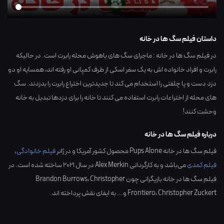
داستان فیلم سگ ها در خانه
در فیلم سگ ها در خانه : ماجرای سگ های باهوش محله رابرت است. در حالیکه
رابرت و افراد خانواده اش به یک سفر اسکی از طرف کمپانی او رفته اند، همسایه او دو
دزد دست و پا چلفتی را استخدام می کند تا جدیدترین اختراع رابرت را بدزدند. سگ
های محله از اختراعات رابرت استفاده می کنند تا خانه را برای دزدها تبدیل به خانه
وحشت کنند!
درباره فیلم سگ ها در خانه
فیلم سگ ها در خانه Pups Alone محصول کشور
آمریکا
و در ژانر
فیلم خانوادگی
,
فیلم کمدی
می‌باشد و به کارگردانی
Alex Merkin
در سال
2021
ساخته شده است. در
فیلم سگ ها در خانه بازیگرانی چون
Christopher
،
Brandon Burrows
Christopher Zuckert
،
Frontiero
و... به ایفای نقش پرداخته اند.