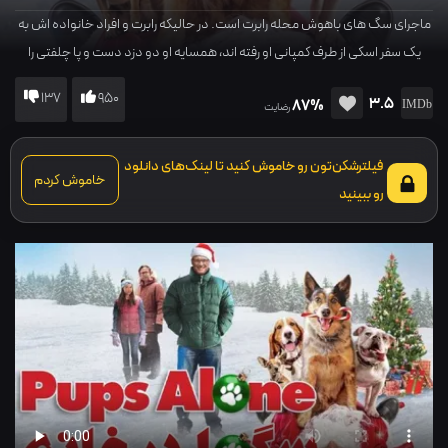
ماجرای سگ های باهوش محله رابرت است. در حالیکه رابرت و افراد خانواده اش به
یک سفر اسکی از طرف کمپانی او رفته اند، همسایه او دو دزد دست و پا چلفتی را
استخدام می کند تا جدیدترین اختراع رابرت را بدزدند. سگ های محله از اختراعات
137
950
3.5
87%
رابرت استفاده می کنند تا خانه را برای دزدها تبدیل به خانه وحشت کنند!
رضایت
فیلترشکن‌تون رو خاموش کنید تا لینک‌های دانلود
خاموش کردم
رو ببینید