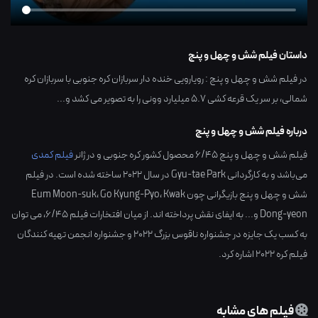
داستان فیلم شش و چهل و پنج
در فیلم شش و چهل و پنج : رویارویی خنده دار سربازان کره جنوبی با سربازان کره
شمالی، بر سر یک قرعه کشی ۵.۷ میلیارد وونی را به تصویر می کشد و...
درباره فیلم شش و چهل و پنج
فیلم شش و چهل و پنج 6/45 محصول کشور
کره جنوبی
و در ژانر
فیلم کمدی
می‌باشد و به کارگردانی
Gyu-tae Park
در سال
2022
ساخته شده است. در فیلم
شش و چهل و پنج بازیگرانی چون
Kwak
،
Go Kyung-Pyo
،
Eum Moon-suk
Dong-yeon
و... به ایفای نقش پرداخته اند. از میان افتخارات فیلم ۶/۴۵، می توان
به کسب یک جایزه در جشنواره ناقوس بزرگ ۲۰۲۲ و جشنواره انجمن تهیه کنندگان
فیلم کره ۲۰۲۲ اشاره کرد.
فیلم های مشابه