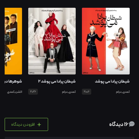
شیطان پرادا می پوشد
شیطان پرادا می پوشد ۲
شوهرها در می
کمدی,درام
2006
کمدی,درام
2026
اکشن,کمدی
+
16 دیدگاه
افزودن دیدگاه