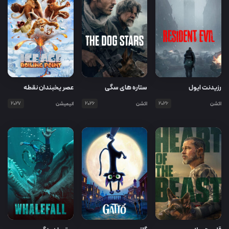
رزیدنت ایول
ستاره های سگی
عصر یخبندان نقطه
جوش
اکشن
2026
اکشن
2026
انیمیشن
2027