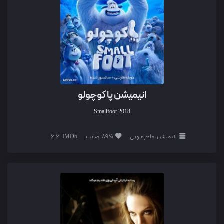
انیمیشن پا کوچولو
Smallfoot
2018
انیمیشن، ماجراجویی
89% رضایت
6.6