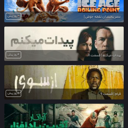
3 روز پیش
عصر یخبندان نقطه جوش |
4 روز پیش
پیدات میکنم | قسمت 8
4 روز پیش
فرام | قسمت 9