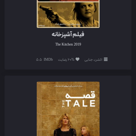
فیلم آشپزخانه
The Kitchen
2019
اکشن، جنایی
60% رضایت
5.5