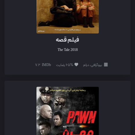
فیلم قصه
The Tale
2018
بیوگرافی، درام
65% رضایت
7.2