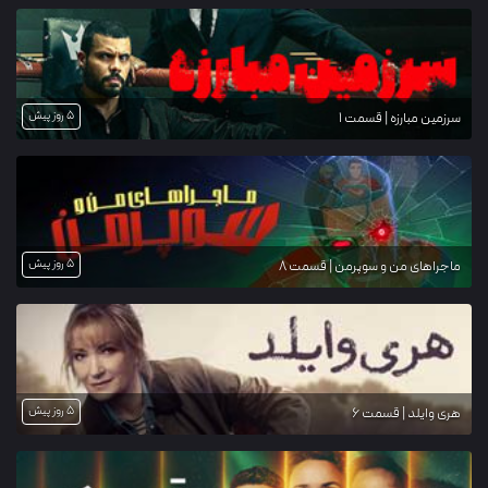
5 روز پیش
سرزمین مبارزه | قسمت 1
5 روز پیش
ماجراهای من و سوپرمن | قسمت 8
5 روز پیش
هری وایلد | قسمت 6