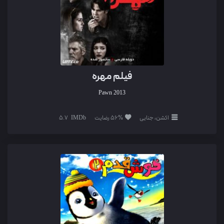
فیلم مهره
Pawn
2013
اکشن، جنایی
56% رضایت
5.7