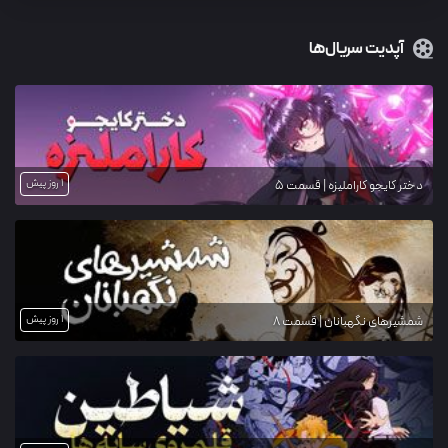
آپدیت سریال‌ها
1 روز پیش
دختر کایجو کاراملیزه | قسمت 5
1 روز پیش
شمشیرهای نگهبانان | قسمت 8