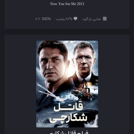
Now You See Me
2013
جنایی، راز آلود
82% رضایت
7.2
فیلم قاتل شکارچی