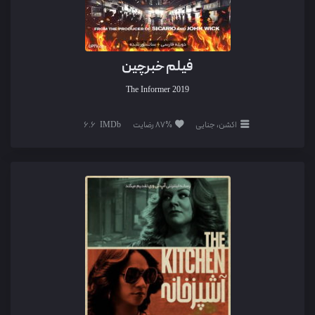
فیلم خبرچین
The Informer
2019
اکشن، جنایی
87% رضایت
6.6