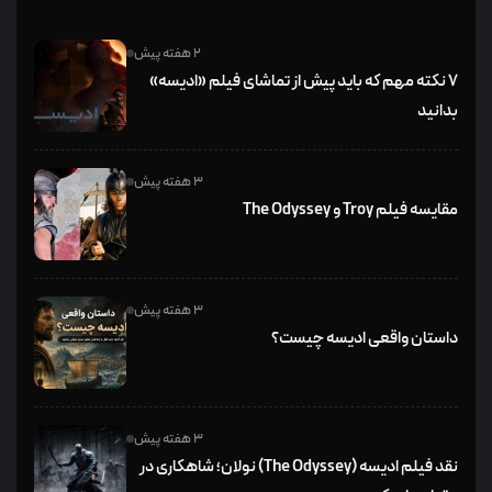
2 هفته پیش
۷ نکته مهم که باید پیش از تماشای فیلم «ادیسه»
بدانید
3 هفته پیش
مقایسه فیلم Troy و The Odyssey
3 هفته پیش
داستان واقعی ادیسه چیست؟
3 هفته پیش
نقد فیلم ادیسه (The Odyssey) نولان؛ شاهکاری در