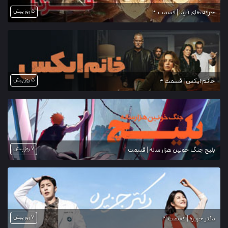
5 روز پیش
جرقه های فردا | قسمت 3
5 روز پیش
خانم ایکس | قسمت 4
7 روز پیش
بلیچ جنگ خونین هزار ساله | قسمت 1
7 روز پیش
دکتر جزیره | قسمت 3