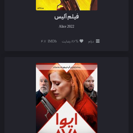
فیلم آلیس
Alice
2022
درام
86% رضایت
4.7