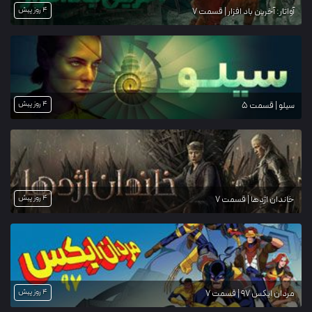
4 روز پیش
آواتار: آخرین باد افزار | قسمت 7
4 روز پیش
سیلو | قسمت 5
4 روز پیش
خاندان اژدها | قسمت 7
4 روز پیش
مردان ایکس ۹۷ | قسمت 7