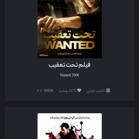
فیلم تحت تعقیب
Wanted
2008
اکشن، جنایی
86% رضایت
6.7