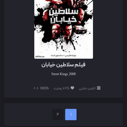
فیلم سلاطین خیابان
Street Kings
2008
اکشن، جنایی
78% رضایت
6.8
2
1