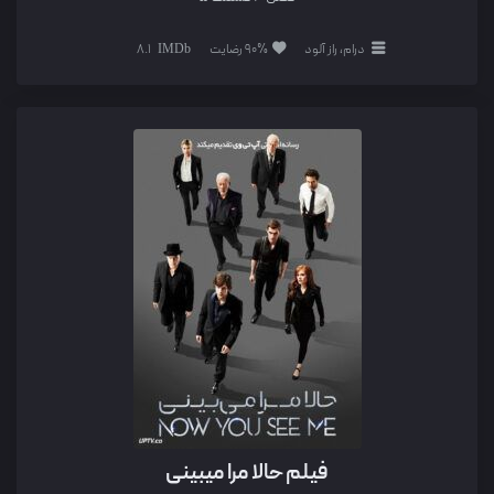
درام، راز آلود
90% رضایت
8.1
فیلم حالا مرا میبینی