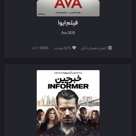
فیلم ایوا
Ava
2020
اکشن، هیجان انگیز
85% رضایت
5.4