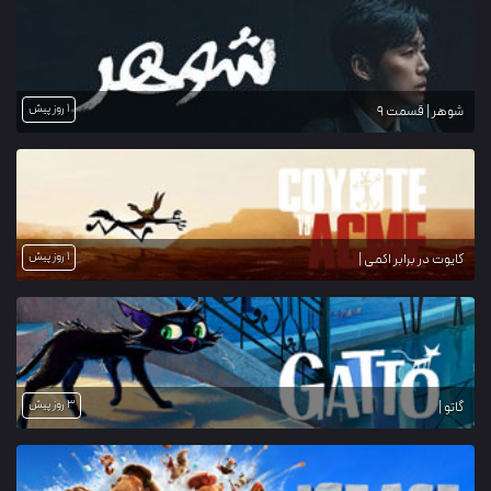
1 روز پیش
شوهر | قسمت 9
1 روز پیش
کایوت در برابر اکمی |
3 روز پیش
گاتو |