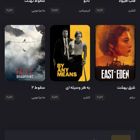
قلب هیولا
گاتو
سقوط نهنگ
اکشن
2026
انیمیشن
2027
ماجراجویی
2026
شرق بهشت
به هر وسیله ای
سقوط ۲
درام
2026
اکشن
2026
ماجراجویی
2026