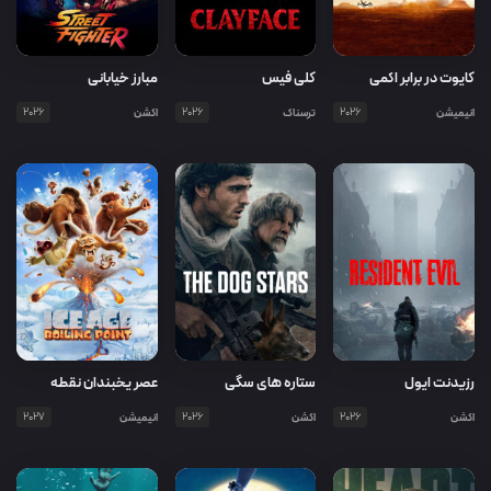
کایوت در برابر اکمی
کلی فیس
مبارز خیابانی
انیمیشن
2026
ترسناک
2026
اکشن
2026
رزیدنت ایول
ستاره های سگی
عصر یخبندان نقطه
جوش
اکشن
2026
اکشن
2026
انیمیشن
2027