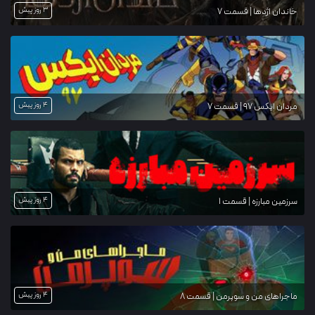
3 روز پیش
خاندان اژدها | قسمت 7
4 روز پیش
مردان ایکس ۹۷ | قسمت 7
4 روز پیش
سرزمین مبارزه | قسمت 1
4 روز پیش
ماجراهای من و سوپرمن | قسمت 8