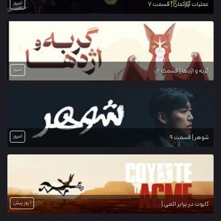
امروز
عملیات آپارتمان | قسمت 7
امروز
گربه و اژدها | قسمت 6
امروز
شوهر | قسمت 9
1 روز پیش
کایوت در برابر اکمی |