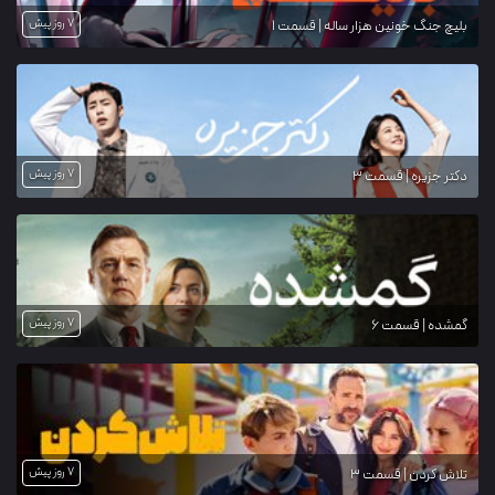
7 روز پیش
بلیچ جنگ خونین هزار ساله | قسمت 1
7 روز پیش
دکتر جزیره | قسمت 3
7 روز پیش
گمشده | قسمت 6
7 روز پیش
تلاش کردن | قسمت 3