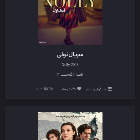
سریال نولی
Nolly
2023
فصل 1 قسمت 3
بیوگرافی، درام
86% رضایت
7.3