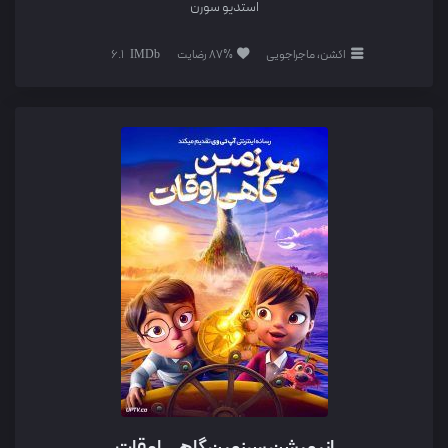
استدیو سورن
اکشن، ماجراجویی
87% رضایت
6.1