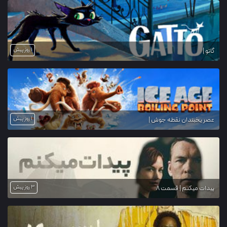
1 روز پیش
گاتو |
1 روز پیش
عصر یخبندان نقطه جوش |
3 روز پیش
پیدات میکنم | قسمت 8