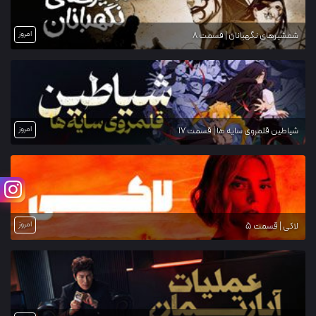
امروز
شمشیرهای نگهبانان | قسمت 8
امروز
شیاطین قلمروی سایه ها | قسمت 17
امروز
لاکی | قسمت 5