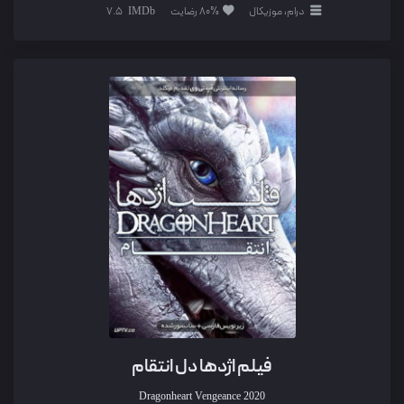
درام، موزیکال
80% رضایت
7.5
فیلم اژدها دل انتقام
Dragonheart Vengeance
2020