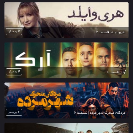
4 روز پیش
هری وایلد | قسمت 6
4 روز پیش
آرک | قسمت 1
4 روز پیش
مردگان متحرک شهر مرده | قسمت 2