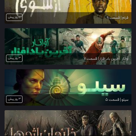
3 روز پیش
فرام | قسمت 9
3 روز پیش
آواتار: آخرین باد افزار | قسمت 7
3 روز پیش
سیلو | قسمت 5