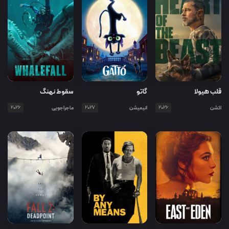
قلب هیولا
گاتو
سقوط نهنگ
اکشن
2026
انیمیشن
2027
ماجراجویی
2026