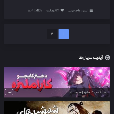
اکشن، ماجراجویی
81% رضایت
5.3
2
1
آپدیت سریال‌ها
امروز
دختر کایجو کاراملیزه | قسمت 5