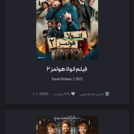
فیلم انولا هولمز 2
Enola Holmes 2
2022
اکشن، ماجراجویی
89% رضایت
6.8