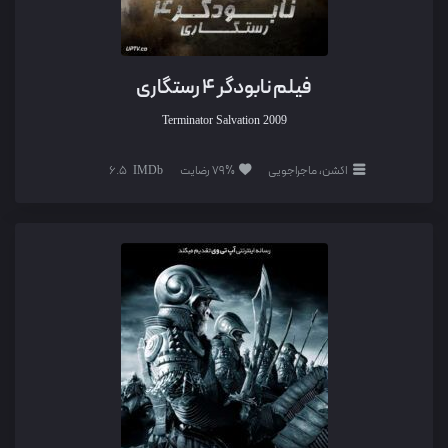
فیلم نابودگر 4 رستگاری
Terminator Salvation
2009
اکشن، ماجراجویی
79% رضایت
6.5