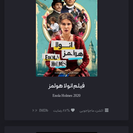
فیلم انولا هولمز
Enola Holmes
2020
اکشن، ماجراجویی
87% رضایت
6.6