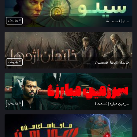
4 روز پیش
سیلو | قسمت 5
4 روز پیش
خاندان اژدها | قسمت 7
5 روز پیش
سرزمین مبارزه | قسمت 1