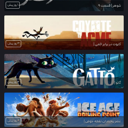
1 روز پیش
شوهر | قسمت 9
3 روز پیش
کایوت در برابر اکمی |
4 روز پیش
گاتو |
4 روز پیش
عصر یخبندان نقطه جوش |