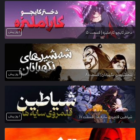
1 روز پیش
دختر کایجو کاراملیزه | قسمت 5
1 روز پیش
شمشیرهای نگهبانان | قسمت 8
1 روز پیش
شیاطین قلمروی سایه ها | قسمت 17