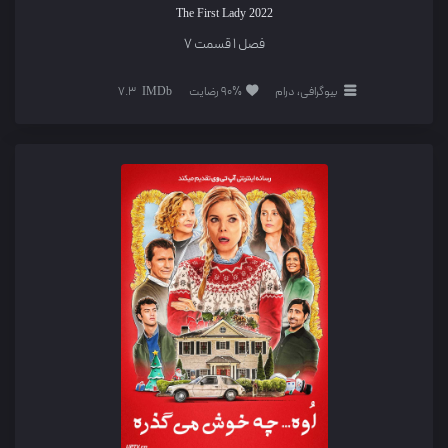
The First Lady
2022
فصل 1 قسمت 7
بیوگرافی، درام
90% رضایت
7.3