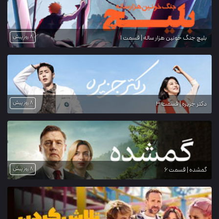
8 روز پیش
بلیچ جنگ خونین هزار ساله | قسمت 1
8 روز پیش
دکتر جزیره | قسمت 3
8 روز پیش
گمشده | قسمت 6