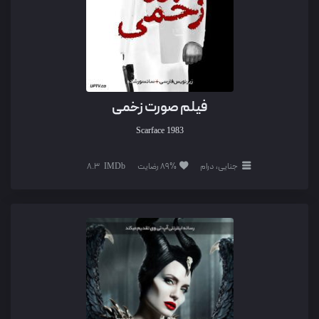
فیلم صورت زخمی
Scarface
1983
جنایی، درام
89% رضایت
8.3