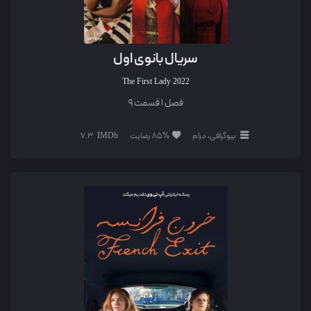
سریال بانوی اول
The First Lady
2022
فصل 1 قسمت 9
بیوگرافی، درام
85% رضایت
7.3