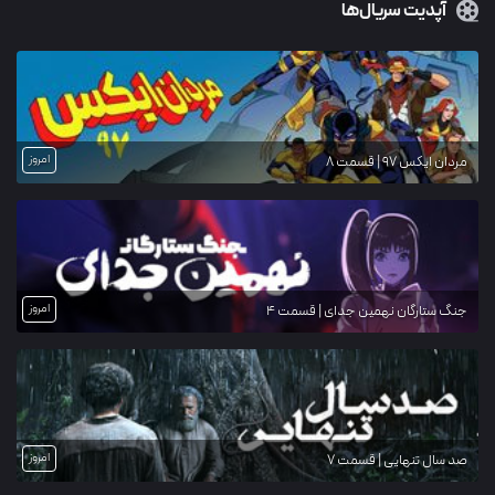
آپدیت سریال‌ها
امروز
مردان ایکس ۹۷ | قسمت 8
امروز
جنگ ستارگان نهمین جدای | قسمت 4
امروز
صد سال تنهایی | قسمت 7