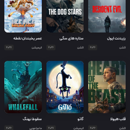
رزیدنت ایول
ستاره های سگی
عصر یخبندان نقطه
جوش
اکشن
2026
اکشن
2026
انیمیشن
2027
قلب هیولا
گاتو
سقوط نهنگ
اکشن
2026
انیمیشن
2027
ماجراجویی
2026