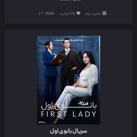
اکشن، درام
91% رضایت
7.9
سریال بانوی اول