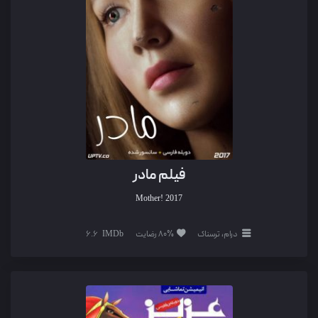
فیلم مادر
Mother!
2017
درام، ترسناک
80% رضایت
6.6