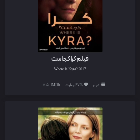
فیلم کرا کجاست
Where Is Kyra?
2017
درام
47% رضایت
5.5