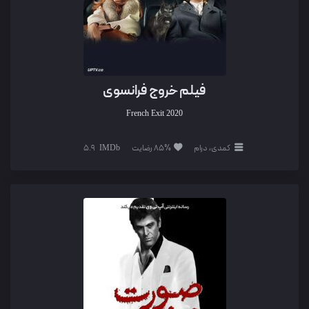
فیلم خروج فرانسوی
French Exit
2020
کمدی، درام
85% رضایت
5.9