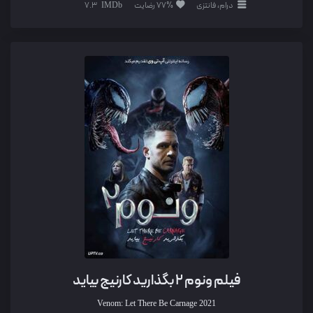
درام، فانتزی
77% رضایت
7.3
فیلم ونوم 2 بگذارید کارنیج بیاید
Venom: Let There Be Carnage
2021