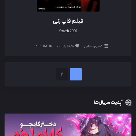
فیلم قاپ زنی
Snatch
2000
کمدی، جنایی
84% رضایت
8.3
2
1
آپدیت سریال‌ها