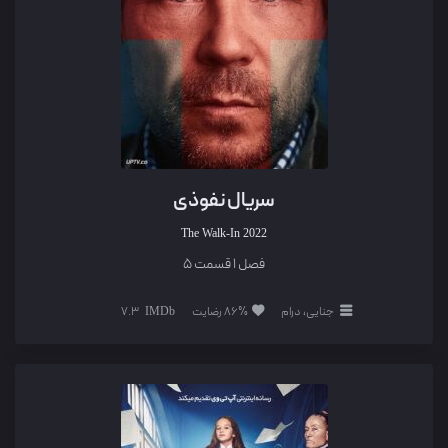
سریال نفوذی
The Walk-In
2022
فصل 1 قسمت 5
جنایی، درام
86% رضایت
7.3