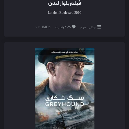
فیلم بلوار لندن
London Boulevard
2010
جنایی، درام
80% رضایت
6.2