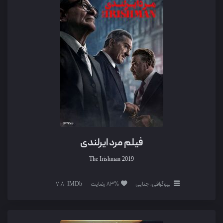
فیلم مرد ایرلندی
The Irishman
2019
بیوگرافی، جنایی
83% رضایت
7.8