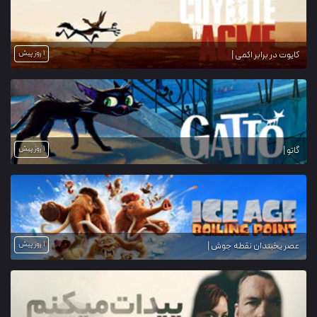
1 روز پیش
کایوت در برابر اکمی |
1 روز پیش
گاتو |
1 روز پیش
عصر یخبندان نقطه جوش |