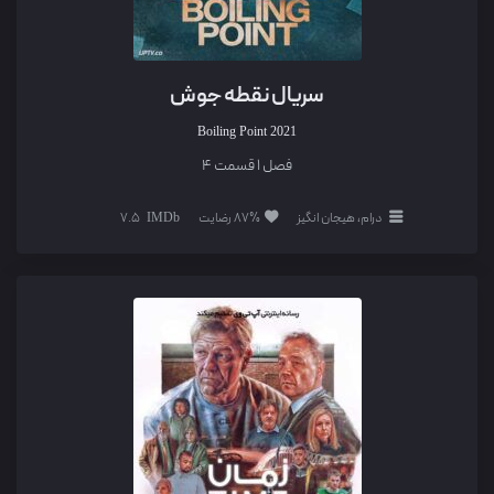
سریال نقطه جوش
Boiling Point
2021
فصل 1 قسمت 4
درام، هیجان انگیز
87% رضایت
7.5