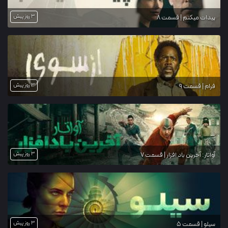
3 روز پیش
پیدات میکنم | قسمت 8
3 روز پیش
فرام | قسمت 9
3 روز پیش
آواتار: آخرین باد افزار | قسمت 7
3 روز پیش
سیلو | قسمت 5