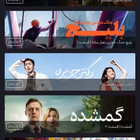
خانم ایکس | قسمت 4
7 روز پیش
بلیچ جنگ خونین هزار ساله | قسمت 1
7 روز پیش
دکتر جزیره | قسمت 3
7 روز پیش
گمشده | قسمت 6