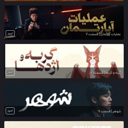
امروز
عملیات آپارتمان | قسمت 7
امروز
گربه و اژدها | قسمت 6
امروز
شوهر | قسمت 9