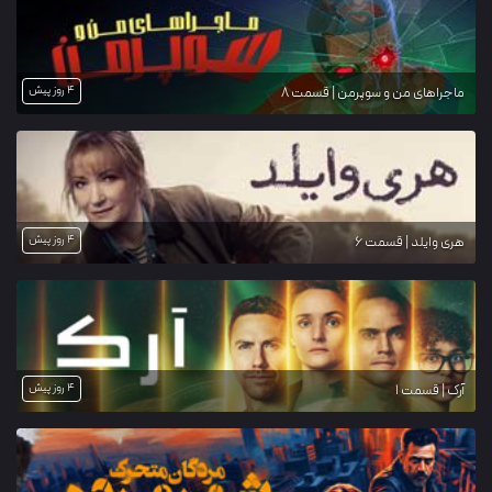
4 روز پیش
ماجراهای من و سوپرمن | قسمت 8
4 روز پیش
هری وایلد | قسمت 6
4 روز پیش
آرک | قسمت 1