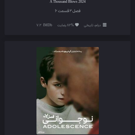
A Thousand Blows
2024
فصل 2 قسمت 6
درام، تاریخی
82% رضایت
7.2