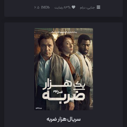
جنایی، درام
83% رضایت
6.5
سریال هزار ضربه