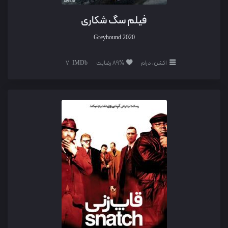
فیلم سگ شکاری
Greyhound
2020
اکشن، درام
89% رضایت
7