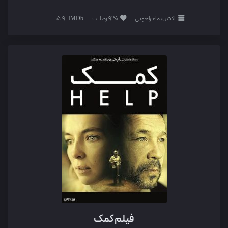
اکشن، ماجراجویی
91% رضایت
5.9
فیلم کمک