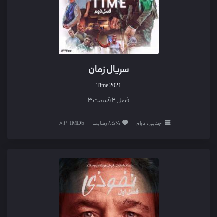
سریال زمان
Time
2021
فصل 2 قسمت 3
جنایی، درام
85% رضایت
8.2