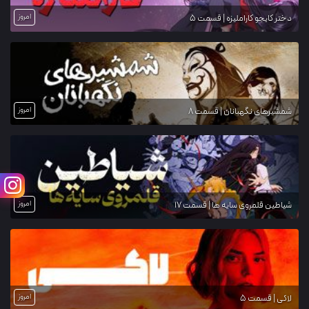
امروز
دختر کایجو کاراملیزه | قسمت 5
امروز
شمشیرهای نگهبانان | قسمت 8
امروز
شیاطین قلمروی سایه ها | قسمت 17
امروز
لاکی | قسمت 5