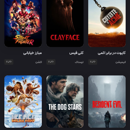
کایوت در برابر اکمی
کلی فیس
مبارز خیابانی
انیمیشن
2026
ترسناک
2026
اکشن
2026