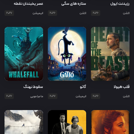
رزیدنت ایول
ستاره های سگی
عصر یخبندان نقطه
جوش
اکشن
2026
اکشن
2026
انیمیشن
2027
قلب هیولا
گاتو
سقوط نهنگ
اکشن
2026
انیمیشن
2027
ماجراجویی
2026