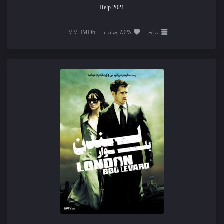
Help
2021
درام
86% رضایت
7.7