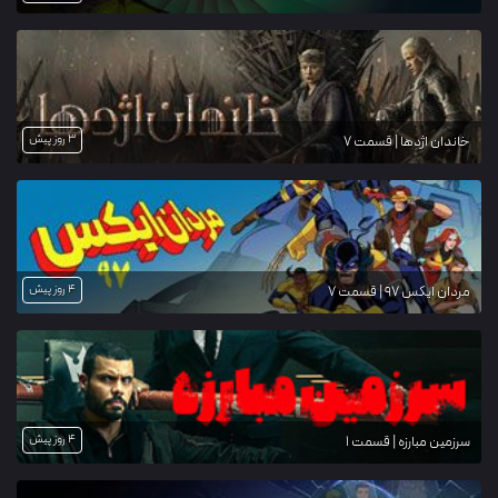
3 روز پیش
خاندان اژدها | قسمت 7
4 روز پیش
مردان ایکس ۹۷ | قسمت 7
4 روز پیش
سرزمین مبارزه | قسمت 1