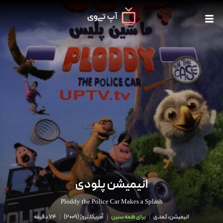
انیمیشن پلودی
Ploddy the Police Car Makes a Splash
انیمیشن، کمدی
|
برای همه سنین
|
آمریکا,نروژ
(
2009
)
|
74 دقیقه