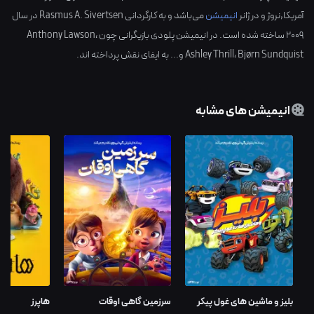
آمریکا,نروژ
و در ژانر
انیمیشن
می‌باشد و به کارگردانی
Rasmus A. Sivertsen
در سال
2009
ساخته شده است. در انیمیشن پلودی بازیگرانی چون
،
Anthony Lawson
Bjørn Sundquist
،
Ashley Thrill
و... به ایفای نقش پرداخته اند.
انیمیشن های مشابه
بلیز و ماشین های غول پیکر
سرزمین گاهی اوقات
هاپرز