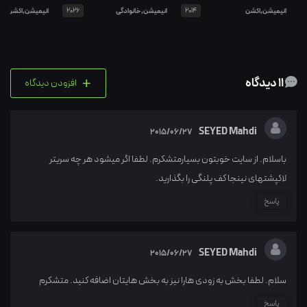
انیمیشن,اکشن
2014
انیمیشن,خانوادگی
2026
انیمیشن,اکشن
+
11 دیدگاه
افزودن دیدگاه
SEYED Mahdi
2015/06/27
باسلام. از سایت خوبتون بسیارمتشکرم. لطفا اگر میشود هر چه سریتر
لاکپشتهای نینجا کف پلنگی را بگذارید.
پاسخ
SEYED Mahdi
2015/06/27
سلام. لطفا بخش به زودی هارا نیز به بخش هایتان اضافه کنید. متشکرم
پاسخ